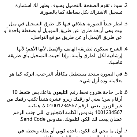
سوف تقوم الصفحة بالتحميل وسوف يظهر لك استمارة
تسجيل الاشتراك بكل بساطة كما بالصورة.
انظر جيداً للصورة، هتلاقي فيها كل طرق التسجيل في ميل
بيت وهي أربعة طرق: عن طريق الموبايل أو بضغطة واحدة أو
عن طريق الإيميل أو عن طريق مواقع التواصل.
الشرح سيكون لطريقة الهاتف والإيميل لأنها الأهم؛ لأنها
إرشادية لكل الطرق وآمنة، وإذا أحببت التسجيل بأي طريقة
تناسبك.
في الصورة ستجد مستطيل مكافأة الترحيب، اتركه كما هو
بعلامته وده أول شيء.
تاني حاجة هتروح تحط رقم التليفون بتاعك بس هتحط 10
أرقام بس؛ يعني لو رقمك زيرو عشرة هتبدأ تكتب رقمك من
غير الزيرو. يعني الرقم 01001234567 لا، هتكتبه
1001234567 وتدوس الكلمة الإنجليزي اللي جنب الرقم
عشان يبعت لك الكود لتلفونك، هندوس Send Code.
أول ما تيجي لك الكود، تاخده كوبي أو تنقله وتحطه في