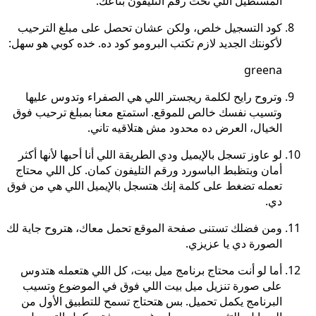
المستطيل اللي تحت رقم التليفون بتاعك.
كود التسجيل خلص، ولكن عشان تحصل على مبلغ الترحيب
لأكونتك الجديد لازم تكتب البرومو كود ده. خده كوبي هو سهل:
greena
وتروح رايح لكلمة ريجستر اللي هي الصفراء وتدوس عليها
وتسيب نفسك خالص للموقع. استمتع معنا بمبلغ ترحيب فوق
الخيال، العرض ده محدود مش هتلاقيه تاني.
لو عاوز تسجل بالإيميل ودي الطريقة اللي أنا أحبها لأنها أكثر
أمان وبتظبط الباسورد ورقم التليفون كمان. كل اللي محتاج
تعمله تضغط على كلمة إنك هتسجل بالإيميل اللي هي من فوق
دي.
ومن فضلك تستنى صفحة الموقع تحمل معاك، هتروح جاية لك
الصورة دي يا عزيزي.
أما لو أنت محتاج برنامج ميل بيت، كل اللي هتعمله هتدوس
على صورة تنزيل ميل بيت اللي فوق في الموضوع وتسيب
البرنامج يكمل تحميل. بس هتحتاج تسمح للتطبيق الأول من