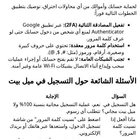
لحماية حسابك وأموالك من أي محاولات اختراق، نوصيك بتطبيق
الخطوات التالية فوراً:
تفعيل المصادقة الثنائية (2FA):
عبر تطبيق Google
Authenticator لمنع أي شخص من دخول حسابك حتى لو
عرف كلمة المرور.
استخدام كلمة مرور معقدة:
تحتوي على حروف كبيرة
وصغيرة، أرقام، ورموز (مثل: #, $, @).
تجنب الشبكات العامة:
لا تقم بفتح حسابك أو إجراء عمليات
سحب وإيداع أثناء الاتصال بشبكات Wi-Fi عامة وغير آمنة.
الأسئلة الشائعة حول التسجيل في ميل بيت
السؤال
الإجابة
هل التسجيل في
نعم، عملية التسجيل مجانية بنسبة 100% ولا
ميل بيت مجاني؟
تتطلب أي رسوم.
ماذا أفعل إذا
اضغط على "نسيت كلمة المرور" من شاشة
نسيت كلمة
تسجيل الدخول، واستعدها عبر هاتفك أو بريدك
المرور؟
الإلكتروني.